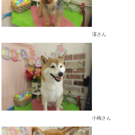
凜さん
小梅さん